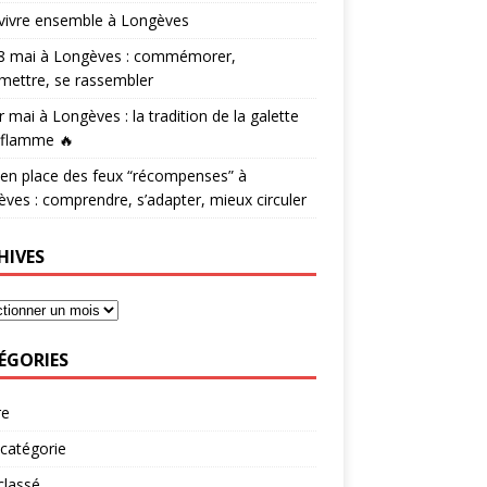
vivre ensemble à Longèves
 8 mai à Longèves : commémorer,
mettre, se rassembler
r mai à Longèves : la tradition de la galette
 flamme 🔥
en place des feux “récompenses” à
ves : comprendre, s’adapter, mieux circuler
HIVES
ÉGORIES
re
catégorie
classé