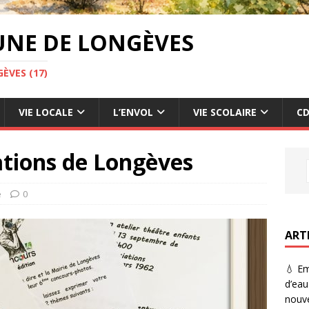
UNE DE LONGÈVES
ÈVES (17)
VIE LOCALE
L’ENVOL
VIE SCOLAIRE
CD
ations de Longèves
e
0
ART
💧 Em
d’eau
nouve