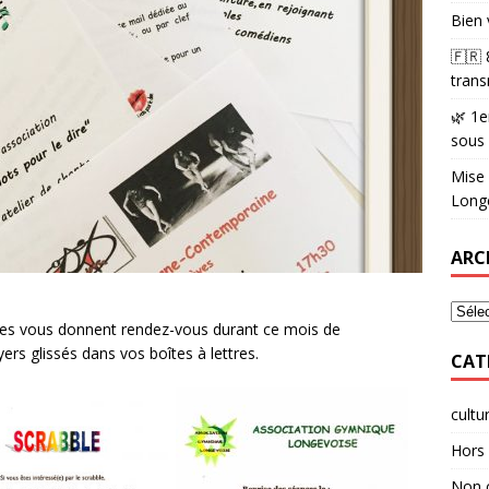
Bien 
🇫🇷
trans
🌿 1e
sous
Mise 
Longè
ARC
elles vous donnent rendez-vous durant ce mois de
rs glissés dans vos boîtes à lettres.
CAT
cultu
Hors 
Non 