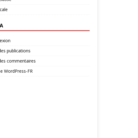
ocale
A
exion
des publications
 des commentaires
 de WordPress-FR