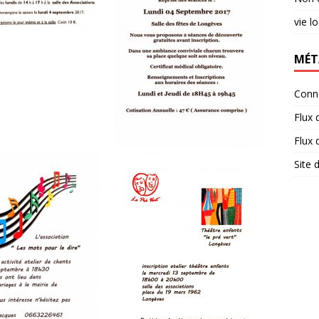
vie l
MÉT
Conn
Flux 
Flux
Site