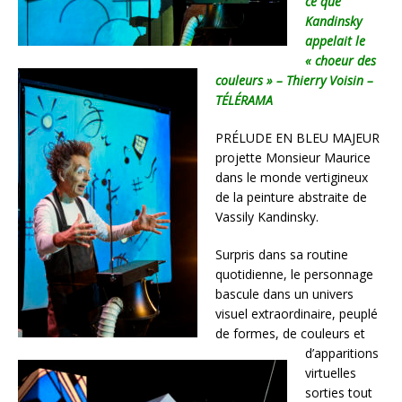
ce que
Kandinsky
appelait le
« choeur des
couleurs » – Thierry Voisin –
TÉLÉRAMA
PRÉLUDE EN BLEU MAJEUR
projette Monsieur Maurice
dans le monde vertigineux
de la peinture abstraite de
Vassily Kandinsky.
Surpris dans sa routine
quotidienne, le personnage
bascule dans un univers
visuel extraordinaire, peuplé
de formes, de couleurs et
d’apparitions
virtuelles
sorties tout