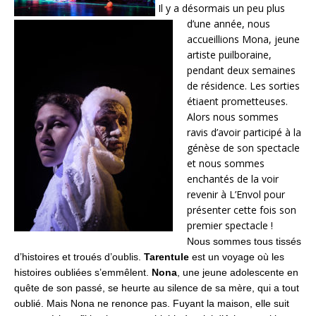
Il y a désormais un peu plus
d’une année, nous
accueillions Mona, jeune
artiste puilboraine,
pendant deux semaines
de résidence. Les sorties
étiaent prometteuses.
Alors nous sommes
ravis d’avoir participé à la
génèse de son spectacle
et nous sommes
enchantés de la voir
revenir à L’Envol pour
présenter cette fois son
premier spectacle !
Nous sommes tous tissés
d’histoires et troués d’oublis.
Tarentule
est un voyage où les
histoires oubliées s’emmêlent.
Nona
, une jeune adolescente en
quête de son passé, se heurte au silence de sa mère, qui a tout
oublié.
Mais Nona ne renonce pas. Fuyant la maison, elle suit