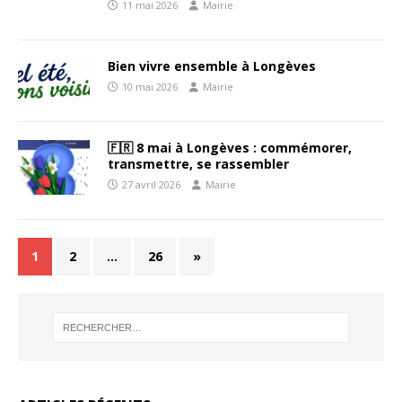
11 mai 2026
Mairie
Bien vivre ensemble à Longèves
10 mai 2026
Mairie
🇫🇷 8 mai à Longèves : commémorer,
transmettre, se rassembler
27 avril 2026
Mairie
1
2
…
26
»