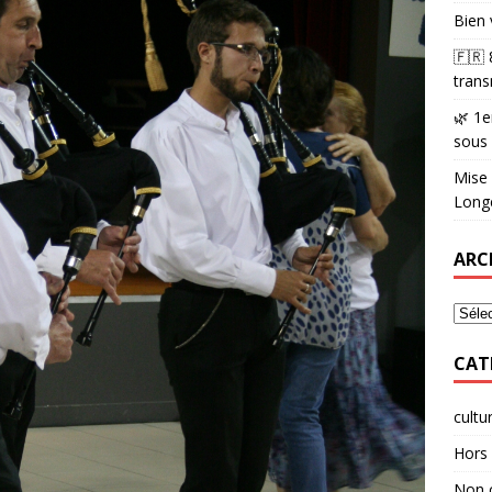
Bien 
🇫🇷
trans
🌿 1e
sous
Mise 
Longè
ARC
CAT
cultu
Hors 
Non 