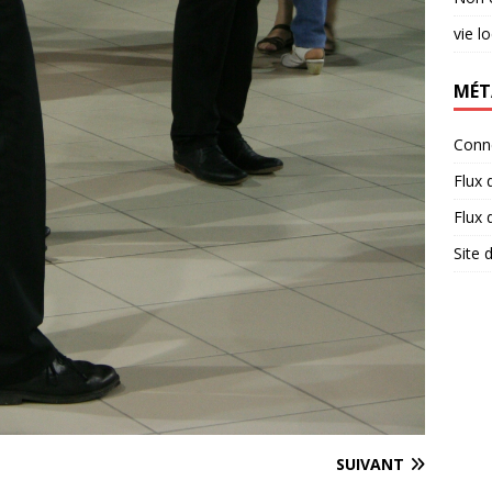
vie l
MÉT
Conn
Flux 
Flux
Site
SUIVANT