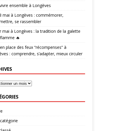
vivre ensemble à Longèves
 8 mai à Longèves : commémorer,
mettre, se rassembler
r mai à Longèves : la tradition de la galette
 flamme 🔥
en place des feux “récompenses” à
ves : comprendre, s’adapter, mieux circuler
HIVES
ÉGORIES
re
catégorie
classé