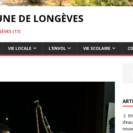
UNE DE LONGÈVES
ÈVES (17)
VIE LOCALE
L’ENVOL
VIE SCOLAIRE
CD
ART
💧 Em
d’eau
nouve