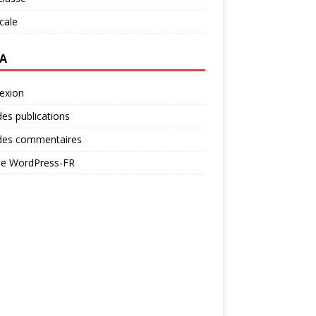
ocale
A
exion
des publications
 des commentaires
 de WordPress-FR