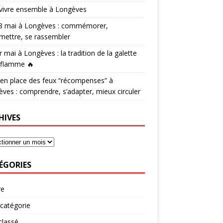
vivre ensemble à Longèves
 8 mai à Longèves : commémorer,
mettre, se rassembler
r mai à Longèves : la tradition de la galette
 flamme 🔥
en place des feux “récompenses” à
ves : comprendre, s’adapter, mieux circuler
HIVES
ÉGORIES
re
catégorie
classé