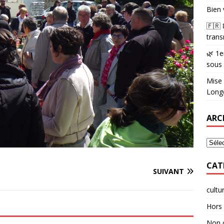
Bien 
🇫🇷
trans
🌿 1e
sous
Mise 
Longè
ARC
CAT
SUIVANT
cultu
Hors 
Non 