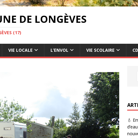
UNE DE LONGÈVES
ÈVES (17)
VIE LOCALE
L’ENVOL
VIE SCOLAIRE
CD
ART
💧 Em
d’eau
nouve