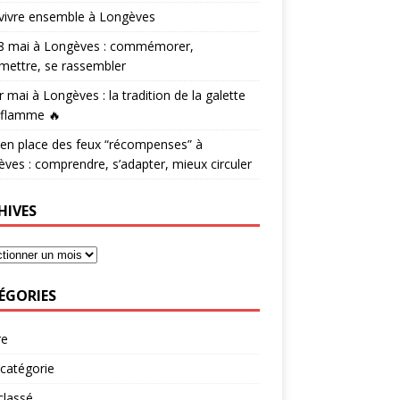
vivre ensemble à Longèves
 8 mai à Longèves : commémorer,
mettre, se rassembler
r mai à Longèves : la tradition de la galette
 flamme 🔥
en place des feux “récompenses” à
ves : comprendre, s’adapter, mieux circuler
HIVES
ÉGORIES
re
catégorie
classé