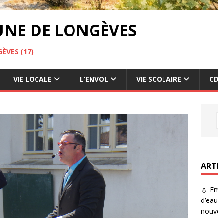
UNE DE LONGÈVES
ÈVES (17)
VIE LOCALE
L’ENVOL
VIE SCOLAIRE
CD
ART
💧 Em
d’eau
nouve