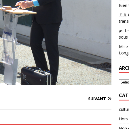
Bien 
🇫🇷
trans
🌿 1e
sous
Mise 
Longè
ARC
CAT
SUIVANT
cultu
Hors 
Non 