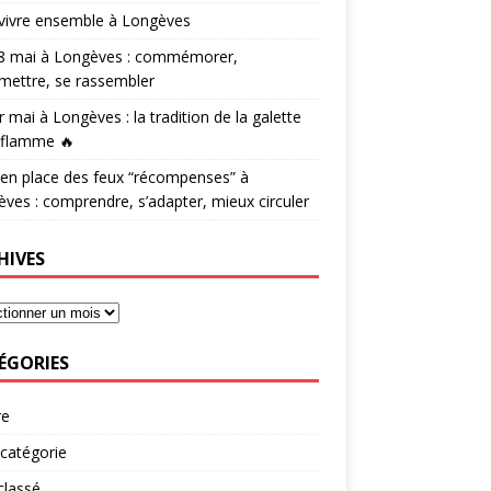
vivre ensemble à Longèves
 8 mai à Longèves : commémorer,
mettre, se rassembler
r mai à Longèves : la tradition de la galette
 flamme 🔥
en place des feux “récompenses” à
ves : comprendre, s’adapter, mieux circuler
HIVES
ÉGORIES
re
catégorie
classé