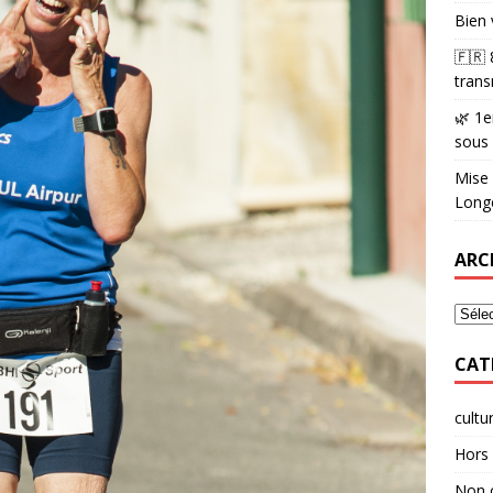
Bien 
🇫🇷
trans
🌿 1e
sous
Mise 
Longè
ARC
CAT
cultu
Hors 
Non 