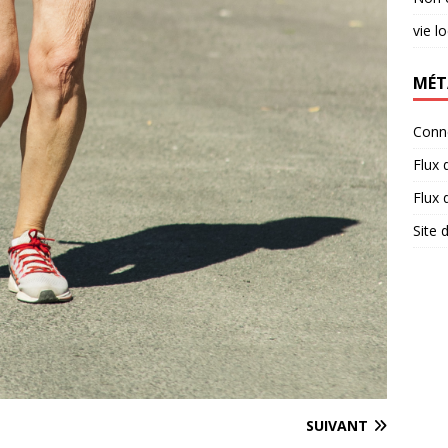
vie l
MÉT
Conn
Flux 
Flux
Site
SUIVANT