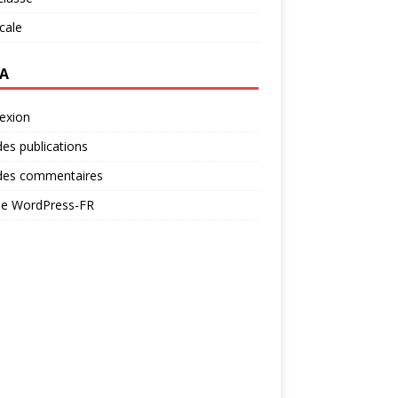
ocale
A
exion
des publications
 des commentaires
 de WordPress-FR