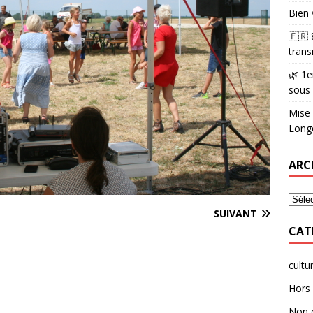
Bien 
🇫🇷
trans
🌿 1e
sous
Mise 
Longè
ARC
SUIVANT
CAT
cultu
Hors 
Non 