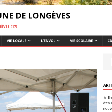
UNE DE LONGÈVES
ÈVES (17)
VIE LOCALE
L’ENVOL
VIE SCOLAIRE
CD
ART
💧 Em
d’eau
nouve