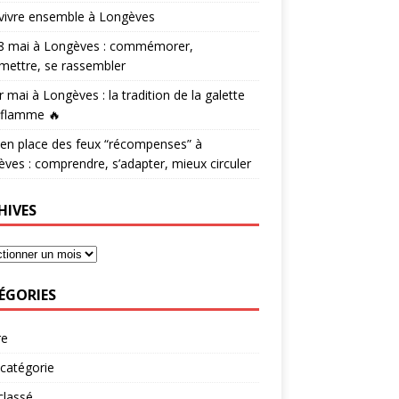
vivre ensemble à Longèves
 8 mai à Longèves : commémorer,
mettre, se rassembler
r mai à Longèves : la tradition de la galette
 flamme 🔥
en place des feux “récompenses” à
ves : comprendre, s’adapter, mieux circuler
HIVES
ÉGORIES
re
catégorie
classé