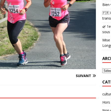
Bien 
🇫🇷
trans
🌿 1e
sous
Mise 
Longè
ARC
SUIVANT
CAT
cultu
Hors 
Non 