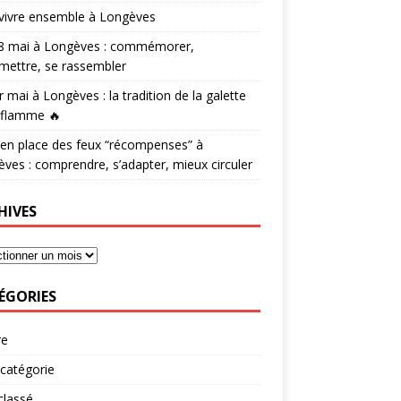
vivre ensemble à Longèves
 8 mai à Longèves : commémorer,
mettre, se rassembler
r mai à Longèves : la tradition de la galette
 flamme 🔥
en place des feux “récompenses” à
ves : comprendre, s’adapter, mieux circuler
HIVES
ÉGORIES
re
catégorie
classé