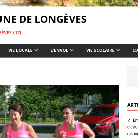
UNE DE LONGÈVES
ÈVES (17)
VIE LOCALE
L’ENVOL
VIE SCOLAIRE
CD
ART
💧 Em
d’eau
nouve