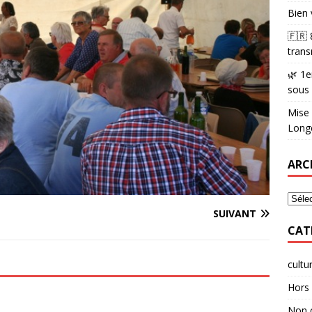
Bien 
🇫🇷
trans
🌿 1e
sous
Mise 
Longè
ARC
SUIVANT
CAT
cultu
Hors 
Non 