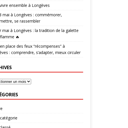
vivre ensemble à Longèves
 8 mai à Longèves : commémorer,
mettre, se rassembler
r mai à Longèves : la tradition de la galette
 flamme 🔥
en place des feux “récompenses” à
ves : comprendre, s’adapter, mieux circuler
HIVES
ÉGORIES
re
catégorie
classé