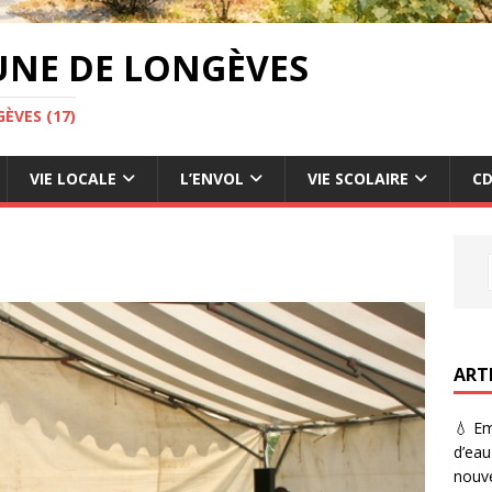
UNE DE LONGÈVES
ÈVES (17)
VIE LOCALE
L’ENVOL
VIE SCOLAIRE
CD
ART
💧 Em
d’eau
nouve