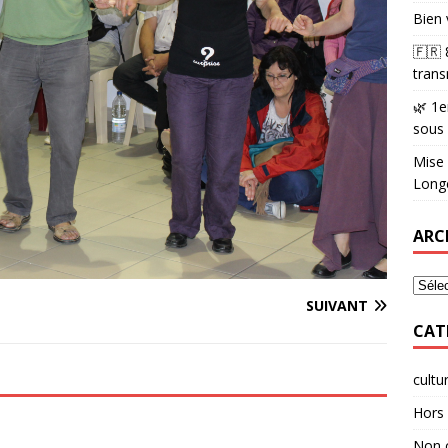
Bien 
🇫🇷
trans
🌿 1e
sous
Mise 
Longè
ARC
SUIVANT
CAT
cultu
Hors 
Non 