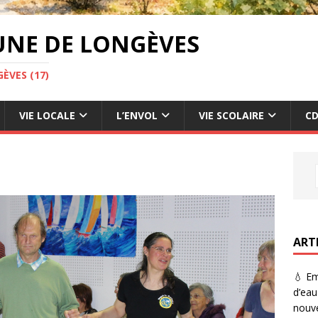
UNE DE LONGÈVES
ÈVES (17)
VIE LOCALE
L’ENVOL
VIE SCOLAIRE
CD
ART
💧 Em
d’eau
nouve