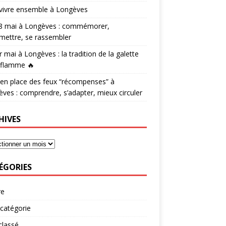
vivre ensemble à Longèves
 8 mai à Longèves : commémorer,
mettre, se rassembler
r mai à Longèves : la tradition de la galette
 flamme 🔥
en place des feux “récompenses” à
ves : comprendre, s’adapter, mieux circuler
HIVES
ÉGORIES
re
catégorie
classé