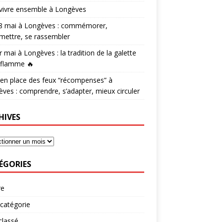
vivre ensemble à Longèves
 8 mai à Longèves : commémorer,
mettre, se rassembler
r mai à Longèves : la tradition de la galette
 flamme 🔥
en place des feux “récompenses” à
ves : comprendre, s’adapter, mieux circuler
HIVES
ÉGORIES
re
catégorie
classé