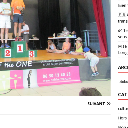
Bien 
🇫🇷
trans
🌿 1e
sous
Mise 
Longè
ARC
CAT
SUIVANT
cultu
Hors 
Non 