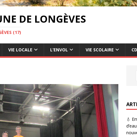
UNE DE LONGÈVES
ÈVES (17)
VIE LOCALE
L’ENVOL
VIE SCOLAIRE
CD
ART
💧 Em
d’eau
nouve