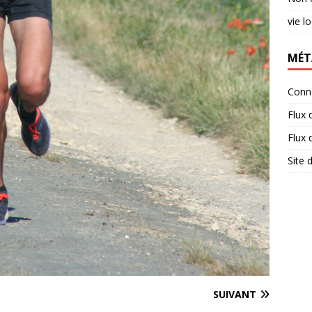
vie l
MÉT
Conn
Flux 
Flux
Site
SUIVANT