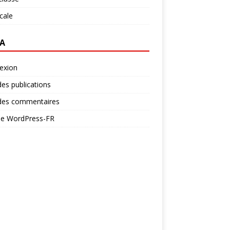
ocale
A
exion
des publications
 des commentaires
 de WordPress-FR