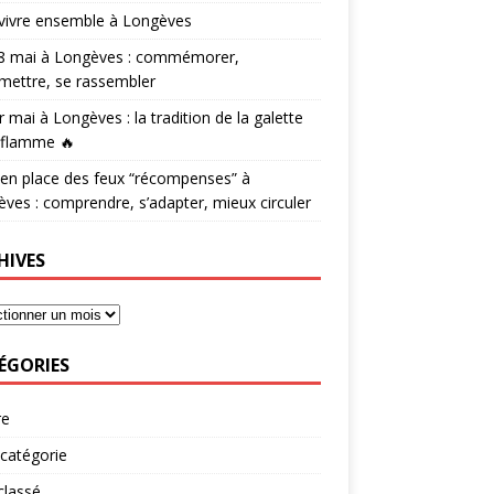
vivre ensemble à Longèves
 8 mai à Longèves : commémorer,
mettre, se rassembler
r mai à Longèves : la tradition de la galette
 flamme 🔥
en place des feux “récompenses” à
ves : comprendre, s’adapter, mieux circuler
HIVES
ÉGORIES
re
catégorie
classé