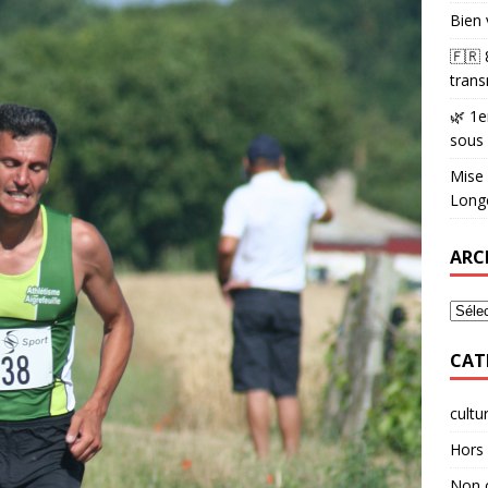
Bien 
🇫🇷
trans
🌿 1e
sous
Mise 
Longè
ARC
CAT
cultu
Hors 
Non 